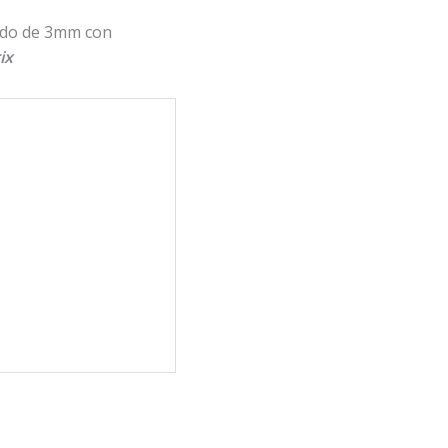
zado de 3mm con
ix