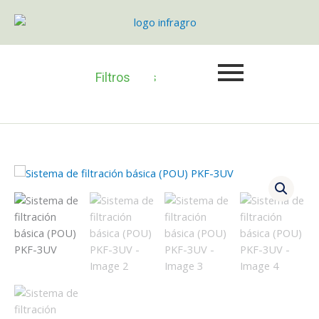
Ir
básica
al
(POU)
contenido
PKF-
3UV
Básculas
Cercas
Semillas
Motobombas
Filtros
cantidad
eléctricas
Sistema
de
filtración
básica
(POU)
PKF-
3UV
cantidad