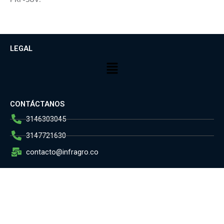
LEGAL
Menú
CONTÁCTANOS
3146303045
3147721630
contacto@infragro.co